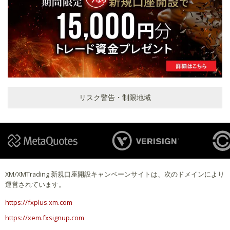
リスク警告・制限地域
XM/XMTrading 新規口座開設キャンペーンサイトは、次のドメインにより
運営されています。
https://fxplus.xm.com
https://xem.fxsignup.com