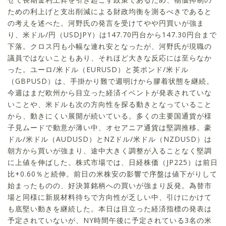
ための利上げと支出削減による財政均衡を測るべきであると
の考えを述べた。河野氏の発言を受けてやや円買いが強ま
り、米ドル/円（USDJPY）は147.70円台から147.30円台まで
下落。クロス円も小幅な連れ安となったが、河野氏が現職の
議員ではないこともあり、それほど大きな反応には至らなか
った。ユーロ/米ドル（EURUSD）と英ポンド/米ドル
（GBPUSD）は、手掛かり難で週明けから膠着状態を継続。
今週はまだ欧州から目立った経済イベントが発表されていな
いことや、米ドルも次の方向性を探る動きとなっていること
から、動きにくい展開が続いている。多くの主要国通貨が様
子見ムードで動意が薄い中、オセアニア通貨は堅調推移。豪
ドル/米ドル（AUDUSD）とNZドル/米ドル（NZDUSD）は
朝方から買いが強まり、途中大きく調整が入ることなく堅調
に上値を伸ばした。株式市場では、日経株価（JP225）は前日
比+0.60％と続伸。前日の米株安の影響で序盤は値下がりして
始まったものの、好決算銘柄への買いが強まり反発。為替市
場と同様に新規材料待ちで方向性が乏しい中、引けにかけて
も底堅い動きを継続した。本日は目立った経済指標の発表は
予定されていないが、NY時間午後に予定されている3名の米