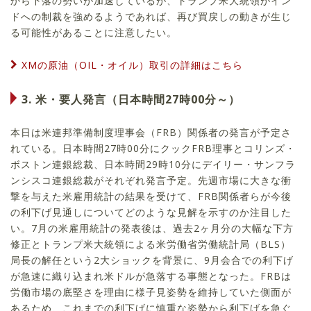
から下落の勢いが加速しているが、トランプ米大統領がイン
ドへの制裁を強めるようであれば、再び買戻しの動きが生じ
る可能性があることに注意したい。
XMの原油（OIL・オイル）取引の詳細はこちら
3. 米・要人発言（日本時間27時00分～）
本日は米連邦準備制度理事会（FRB）関係者の発言が予定さ
れている。日本時間27時00分にクックFRB理事とコリンズ・
ボストン連銀総裁、日本時間29時10分にデイリー・サンフラ
ンシスコ連銀総裁がそれぞれ発言予定。先週市場に大きな衝
撃を与えた米雇用統計の結果を受けて、FRB関係者らが今後
の利下げ見通しについてどのような見解を示すのか注目した
い。7月の米雇用統計の発表後は、過去2ヶ月分の大幅な下方
修正とトランプ米大統領による米労働省労働統計局（BLS）
局長の解任という2大ショックを背景に、9月会合での利下げ
が急速に織り込まれ米ドルが急落する事態となった。FRBは
労働市場の底堅さを理由に様子見姿勢を維持していた側面が
あるため、これまでの利下げに慎重な姿勢から利下げを急ぐ