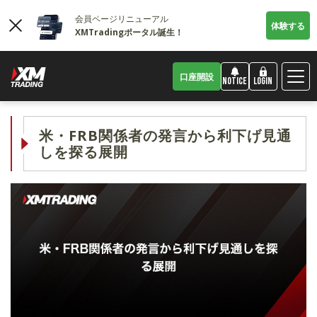
会員ページリニューアル
体験する
XMTradingポータル誕生！
口座開設
LOGIN
NOTICE
米・FRB関係者の発言から利下げ見通
しを探る展開