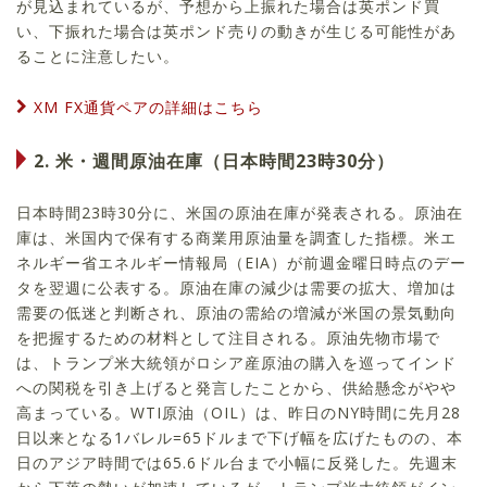
が見込まれているが、予想から上振れた場合は英ポンド買
い、下振れた場合は英ポンド売りの動きが生じる可能性があ
ることに注意したい。
XM FX通貨ペアの詳細はこちら
2. 米・週間原油在庫（日本時間23時30分）
日本時間23時30分に、米国の原油在庫が発表される。原油在
庫は、米国内で保有する商業用原油量を調査した指標。米エ
ネルギー省エネルギー情報局（EIA）が前週金曜日時点のデー
タを翌週に公表する。原油在庫の減少は需要の拡大、増加は
需要の低迷と判断され、原油の需給の増減が米国の景気動向
を把握するための材料として注目される。原油先物市場で
は、トランプ米大統領がロシア産原油の購入を巡ってインド
への関税を引き上げると発言したことから、供給懸念がやや
高まっている。WTI原油（OIL）は、昨日のNY時間に先月28
日以来となる1バレル=65ドルまで下げ幅を広げたものの、本
日のアジア時間では65.6ドル台まで小幅に反発した。先週末