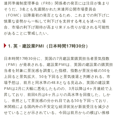
連邦準備制度理事会（FRB）関係者の発言には注目が集まり
そうだ。3名とも先週開かれた米連邦公開市場委員会
（FOMC）以降最初の発言となるため、これまでの利下げに
慎重な姿勢から一転して利下げを支持する考えを述べた場
合、市場の利下げ期待が高まり米ドル売りが促される可能性
があることに警戒したい。
1. 英・建設業PMI（日本時間17時30分）
日本時間17時30分に、英国の7月建設業購買担当者景気指数
（PMI）が発表される。建設業PMIは、英国の建設業の購買担
当者を対象に景況感を調査した指標。指数が景況分岐の50を
上回ると景気拡大、50を下回ると景気後退と判断される。市
場予想は、前月と同水準の48.8となる見込み。英国の建設業
PMIは2月に大幅に悪化したものの、3月以降は4ヶ月連続で上
昇しており、前回6月は6ヶ月ぶりの高水準を回復した。しか
し、依然として景況感の分かれ目である50を下回っており、
米関税による国内外の不安定な経済状況が新規受注を減少さ
せていることが示されている。今回は前月からの横ばい推移