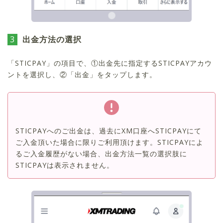
3
出金方法の選択
「STICPAY」の項目で、①出金先に指定するSTICPAYアカウ
ントを選択し、②「出金」をタップします。
STICPAYへのご出金は、過去にXM口座へSTICPAYにて
ご入金頂いた場合に限りご利用頂けます。STICPAYによ
るご入金履歴がない場合、出金方法一覧の選択肢に
STICPAYは表示されません。