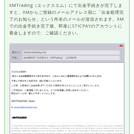
XMTrading（エックスエム）にて出金手続きが完了しま
すと、XMからご登録のメールアドレス宛に「出金処理完
了のお知らせ」という件名のメールが送信されます。XM
での出金手続き完了後、即座にSTICPAYのアカウントに
着金しますので、ご確認ください。