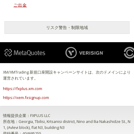
ご出金
リスク警告・制限地域
XM/XMTrading 新規口座開設キャンペーンサイトは、次のドメインにより
運営されています。
https://fxplus.xm.com
https://xem.fxsignup.com
情報提供企業：FXPLUS LLC
所在地：Georgia, Tbilisi, Krtsanisi district, Nino and Ilia Nakashidze St., N
1, (Avlevi block), flat N3, building N3
登録番号：404695255