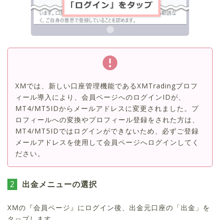
XMでは、新しい口座管理機能であるXMTradingプロフ
ィール導入により、会員ページへのログインIDが、
MT4/MT5IDからメールアドレスに変更されました。プ
ロフィールへの変換やプロフィール登録をされた方は、
MT4/MT5IDではログインができないため、必ずご登録
メールアドレスを使用して会員ページへログインしてく
ださい。
2
出金メニューの選択
XMの『会員ページ』にログイン後、出金元口座の「出金」を
タップします。