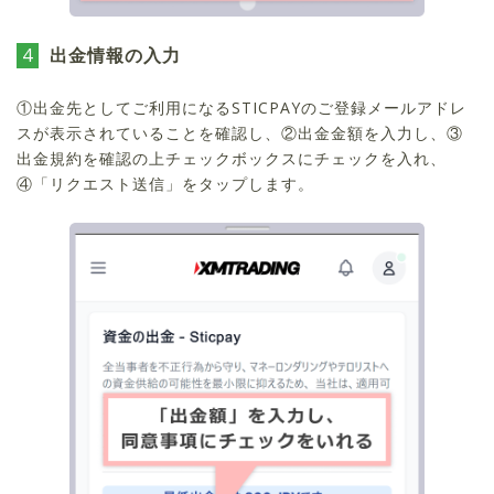
4
出金情報の入力
①出金先としてご利用になるSTICPAYのご登録メールアドレ
スが表示されていることを確認し、②出金金額を入力し、③
出金規約を確認の上チェックボックスにチェックを入れ、
④「リクエスト送信」をタップします。