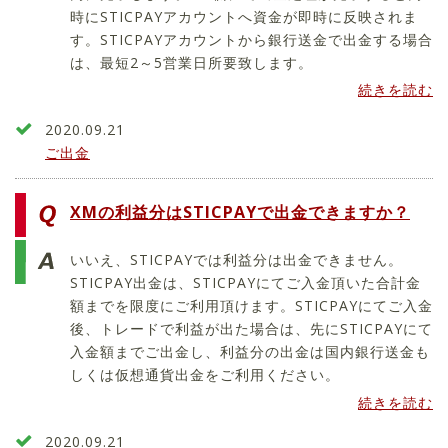
時にSTICPAYアカウントへ資金が即時に反映されま
す。STICPAYアカウントから銀行送金で出金する場合
は、最短2～5営業日所要致します。
続きを読む
2020.09.21
ご出金
XMの利益分はSTICPAYで出金できますか？
いいえ、STICPAYでは利益分は出金できません。
STICPAY出金は、STICPAYにてご入金頂いた合計金
額までを限度にご利用頂けます。STICPAYにてご入金
後、トレードで利益が出た場合は、先にSTICPAYにて
入金額までご出金し、利益分の出金は国内銀行送金も
しくは仮想通貨出金をご利用ください。
続きを読む
2020.09.21