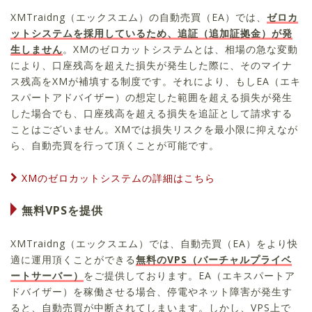
XMTraidng（エックスエム）の自動売買（EA）では、
ゼロカ
ットシステムを採用しているため、追証（追加証拠金）が発
生しません
。XMのゼロカットシステムとは、相場の急な変動
により、口座残高を超えた損失が発生した際に、そのマイナ
ス残高をXMが補填する制度です。それにより、もしEA（エキ
スパートアドバイザー）の想定した範囲を超える損失が発生
した場合でも、口座残高を超える損失を追証として請求する
ことはございません。XMでは損失リスクを最小限に抑えなが
ら、自動売買を行って頂くことが可能です。
XMのゼロカットシステムの詳細はこちら
無料VPSを提供
XMTraidng（エックスエム）では、自動売買（EA）をより快
適に運用頂くことができる
無料のVPS（バーチャルプライベ
ートサーバー）
をご提供しております。EA（エキスパートア
ドバイザー）を稼働させる場合、停電やネット障害が発生す
ると、自動売買が中断されてしまいます。しかし、VPS上で