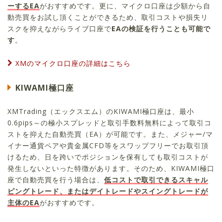
ーするEA
がおすすめです。更に、マイクロ口座は少額から自
動売買をお試し頂くことができるため、取引コストや損失リ
スクを抑えながらライブ口座で
EAの検証を行うことも可能で
す
。
XMのマイクロ口座の詳細はこちら
KIWAMI極口座
XMTrading（エックスエム）のKIWAMI極口座は、最小
0.6pips～の極小スプレッドと取引手数料無料によって取引コ
ストを抑えた自動売買（EA）が可能です。また、メジャー/マ
イナー通貨ペアや貴金属CFD等をスワップフリーでお取引頂
けるため、日を跨いでポジションを保有しても取引コストが
発生しないといった特徴があります。そのため、KIWAMI極口
座で自動売買を行う場合は、
低コストで取引できるスキャル
ピングトレード、またはデイトレードやスイングトレードが
主体のEA
がおすすめです。