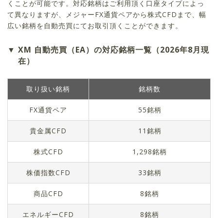
くことが可能です。対応銘柄はご利用頂く口座タイプによっ
て異なりますが、メジャーFX通貨ペアから株式CFDまで、幅
広い銘柄を自動売買にてお取引頂くことができます。
XM 自動売買（EA）の対応銘柄一覧（
2026年8月
現
在）
取り扱い銘柄
銘柄数
FX通貨ペア
55
銘柄
貴金属CFD
11
銘柄
株式CFD
1,298
銘柄
株価指数CFD
33
銘柄
商品CFD
8
銘柄
エネルギーCFD
8
銘柄