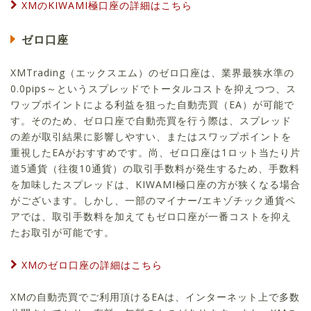
XMのKIWAMI極口座の詳細はこちら
ゼロ口座
XMTrading（エックスエム）のゼロ口座は、業界最狭水準の
0.0pips～というスプレッドでトータルコストを抑えつつ、ス
ワップポイントによる利益を狙った自動売買（EA）が可能で
す。そのため、ゼロ口座で自動売買を行う際は、スプレッド
の差が取引結果に影響しやすい、またはスワップポイントを
重視したEAがおすすめです。尚、ゼロ口座は1ロット当たり片
道5通貨（往復10通貨）の取引手数料が発生するため、手数料
を加味したスプレッドは、KIWAMI極口座の方が狭くなる場合
がございます。しかし、一部のマイナー/エキゾチック通貨ペ
アでは、取引手数料を加えてもゼロ口座が一番コストを抑え
たお取引が可能です。
XMのゼロ口座の詳細はこちら
XMの自動売買でご利用頂けるEAは、インターネット上で多数