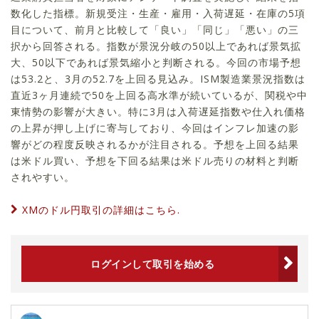
数化した指標。新規受注・生産・雇用・入荷遅延・在庫の5項
目について、前月と比較して「良い」「同じ」「悪い」の三
択から回答される。指数が景況分岐の50以上であれば景気拡
大、50以下であれば景気縮小と判断される。今回の市場予想
は53.2と、3月の52.7を上回る見込み。ISM製造業景況指数は
直近3ヶ月連続で50を上回る高水準が続いているが、関税や中
東情勢の影響が大きい。特に3月は入荷遅延指数や仕入れ価格
の上昇が押し上げに寄与しており、今回はインフレ加速の影
響がどの程度反映されるかが注目される。予想を上回る結果
は米ドル買い、予想を下回る結果は米ドル売りの材料と判断
されやすい。
XMのドル円取引の詳細はこちら.
ログインして取引を始める