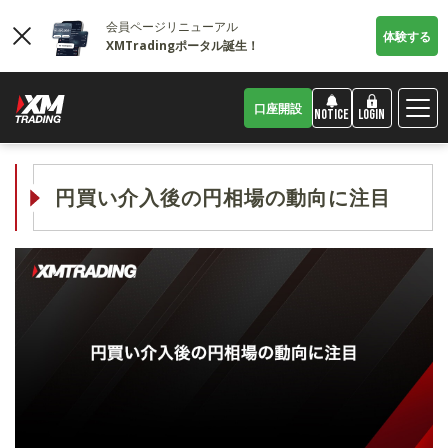
会員ページリニューアル
体験する
XMTradingポータル誕生！
口座開設
LOGIN
NOTICE
円買い介入後の円相場の動向に注目