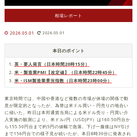
相場レポート
2026.05.01
2026.05.01
本日のポイント
英・要人発言（日本時間20時15分）
米・製造業PMI【改定値】（日本時間22時45分）
米・ISM製造業景況指数（日本時間23時00分）
東京時間では、中国や香港など複数の市場が休場の関係で動
意が限定的となったが、為替は米ドル買い・円売りの地合い
に傾いた。昨日は本邦通貨当局による米ドル売り・円買い介
入実施の観測により、米ドル/円（USDJPY）は160.50円台か
ら155.50円台まで約5円の値幅で急落。下げ一服後はNY引け
まで156円台での様子見が続いたが、本日8時30分に発表され