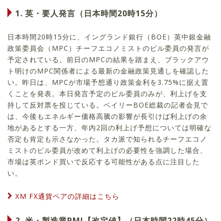
1. 英・要人発言（日本時間20時15分）
日本時間20時15分に、イングランド銀行（BOE）英中銀金融
政策委員会（MPC）チーフエコノミストのピル委員の発言が
予定されている。前日のMPCの結果を踏まえ、ブラックアウ
ト明けのMPC関係者による最新の金融政策見通しを確認した
い。昨日は、MPCが市場予想通り政策金利を3.75%に据え置
くことを発表。本日発言予定のピル委員のみが、利上げを支
持して反対票を投じている。ベイリーBOE総裁の記者会見で
は、今後もエネルギー価格高騰の影響が長引けば利上げの余
地があるとする一方、年内2回の利上げ予想については明確な
否定も肯定も示さなかった。タカ派で知られるチーフエコノ
ミストのピル委員が改めて利上げの必要性を強調した場合、
市場は英ポンド買いで反応する可能性がある点に注目した
い。
XM FX通貨ペアの詳細はこちら
2. 米・製造業PMI【改定値】（日本時間22時45分）