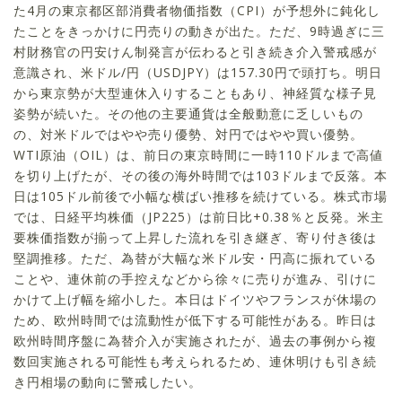
た4月の東京都区部消費者物価指数（CPI）が予想外に鈍化し
たことをきっかけに円売りの動きが出た。ただ、9時過ぎに三
村財務官の円安けん制発言が伝わると引き続き介入警戒感が
意識され、米ドル/円（USDJPY）は157.30円で頭打ち。明日
から東京勢が大型連休入りすることもあり、神経質な様子見
姿勢が続いた。その他の主要通貨は全般動意に乏しいもの
の、対米ドルではやや売り優勢、対円ではやや買い優勢。
WTI原油（OIL）は、前日の東京時間に一時110ドルまで高値
を切り上げたが、その後の海外時間では103ドルまで反落。本
日は105ドル前後で小幅な横ばい推移を続けている。株式市場
では、日経平均株価（JP225）は前日比+0.38％と反発。米主
要株価指数が揃って上昇した流れを引き継ぎ、寄り付き後は
堅調推移。ただ、為替が大幅な米ドル安・円高に振れている
ことや、連休前の手控えなどから徐々に売りが進み、引けに
かけて上げ幅を縮小した。本日はドイツやフランスが休場の
ため、欧州時間では流動性が低下する可能性がある。昨日は
欧州時間序盤に為替介入が実施されたが、過去の事例から複
数回実施される可能性も考えられるため、連休明けも引き続
き円相場の動向に警戒したい。