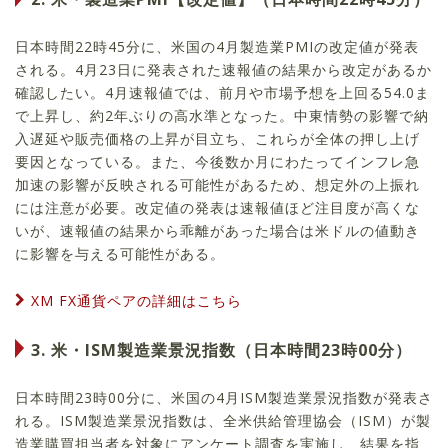
日本時間22時45分に、米国の4月製造業PMIの改定値が発表
される。4月23日に発表された速報値の結果から改定があるか
確認したい。4月速報値では、前月や市場予想を上回る54.0ま
で上昇し、約2年ぶりの高水準となった。中東情勢の影響で納
入遅延や販売価格の上昇が目立ち、これらが全体の押し上げ
要因となっている。また、今後数か月にわたってインフレ急
加速の影響が反映される可能性があるため、想定外の上振れ
には注意が必要。改定値の発表は速報値ほど注目度が高くな
いが、速報値の結果から乖離があった場合は米ドルの値動き
に影響を与える可能性がある。
XM FX通貨ペアの詳細はこちら
3. 米・ISM製造業景況指数（日本時間23時00分）
日本時間23時00分に、米国の4月ISM製造業景況指数が発表さ
れる。ISM製造業景況指数は、全米供給管理協会（ISM）が製
造業購買担当者を対象にアンケート調査を実施し、結果を指