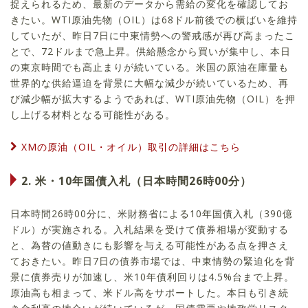
捉えられるため、最新のデータから需給の変化を確認してお
きたい。WTI原油先物（OIL）は68ドル前後での横ばいを維持
していたが、昨日7日に中東情勢への警戒感が再び高まったこ
とで、72ドルまで急上昇。供給懸念から買いが集中し、本日
の東京時間でも高止まりが続いている。米国の原油在庫量も
世界的な供給逼迫を背景に大幅な減少が続いているため、再
び減少幅が拡大するようであれば、WTI原油先物（OIL）を押
し上げる材料となる可能性がある。
XMの原油（OIL・オイル）取引の詳細はこちら
2. 米・10年国債入札（日本時間26時00分）
日本時間26時00分に、米財務省による10年国債入札（390億
ドル）が実施される。入札結果を受けて債券相場が変動する
と、為替の値動きにも影響を与える可能性がある点を押さえ
ておきたい。昨日7日の債券市場では、中東情勢の緊迫化を背
景に債券売りが加速し、米10年債利回りは4.5%台まで上昇。
原油高も相まって、米ドル高をサポートした。本日も引き続