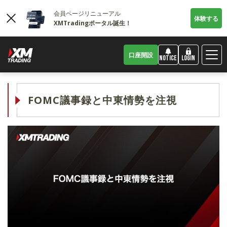
会員ページリニューアル
体験する
XMTradingポータル誕生！
口座開設
LOGIN
NOTICE
FOMC議事録と中東情勢を注視