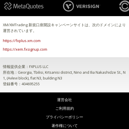
XM/XMTrading 新規口座開設キャンペーンサイトは、次のドメインにより
運営されています。
https://fxplus.xm.com
https://xem.fxsignup.com
情報提供企業：FXPLUS LLC
所在地：Georgia, Tbilisi, Krtsanisi district, Nino and Ilia Nakashidze St., N
1, (Avlevi block), flat N3, building N3
登録番号：404695255
運営会社
ご利用規約
プライバシーポリシー
著作権について