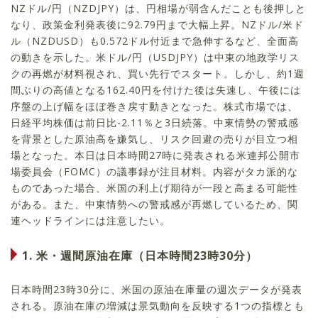
NZドル/円（NZDJPY）は、円相場が弱含んだことも後押しと
なり、政策金利発表後に92.79円まで大幅上昇。NZドル/米ド
ル（NZDUSD）も0.572ドル付近まで急伸するなど、全面高
の動きを示した。米ドル/円（USDJPY）は中東の地政学リス
クの再燃が材料視され、買い先行でスタート。しかし、約1週
間ぶりの高値となる162.40円を付けた後は失速し、午後には
序盤の上げ幅をほぼ巻き戻す動きとなった。株式市場では、
日経平均株価は前日比-2.11％と3日続落。中東情勢の警戒感
を背景とした原油高を嫌気し、リスク回避の売りが目立つ相
場となった。本日は日本時間27時に発表される米連邦公開市
場委員会（FOMC）の議事録が注目材料。内容がタカ派的な
ものであった場合、米国の利上げ期待が一段と高まる可能性
がある。また、中東情勢への警戒感が再燃しているため、関
連ヘッドラインには注意したい。
1. 米・週間原油在庫（日本時間23時30分）
日本時間23時30分に、米国の原油在庫量の週次データが発表
される。原油在庫の増減は景気動向を反映する1つの指標とも