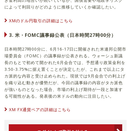
き金利高の地合いが続いているが、国債需要や地政学リスク
によって利回りがどのように推移していくか確認したい。
XMのドル円取引の詳細はこちら
3. 米・FOMC議事録公表（日本時間27時00分）
日本時間27時00分に、6月16-17日に開催された米連邦公開市
場委員会（FOMC）の議事録が公表される。ウォーシュ新議
長のもとで初めて開かれた6月会合では、予想通り政策金利を
3.50-3.75%に据え置くことが決定したが、これまで以上にタ
カ派的な内容と受け止められた。現状では9月会合での利上げ
を織り込む動きが優勢だが、今回の議事録の内容がタカ派色
が強いものとなった場合、市場の利上げ期待が一段と加速す
る可能性がある。発表後の米ドルの動向に注目したい。
XM FX通貨ペアの詳細はこちら