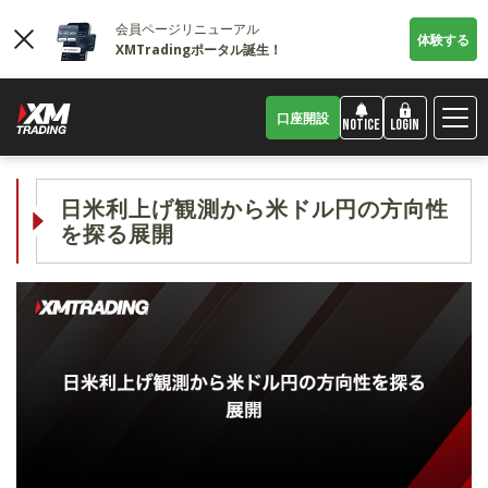
会員ページリニューアル
体験する
XMTradingポータル誕生！
口座開設
LOGIN
NOTICE
日米利上げ観測から米ドル円の方向性
を探る展開