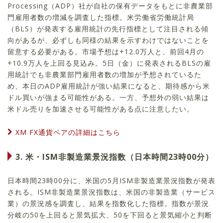
Processing（ADP）社が自社の保有データをもとに非農業部
門雇用者数の増減を調査した指標。米労働省労働統計局
（BLS）が発表する雇用統計の先行指標として注目される傾
向があるが、必ずしも同様の結果を示すわけではないことを
留意する必要がある。市場予想は+12.0万人と、前回4月の
+10.9万人を上回る見込み。5日（金）に発表されるBLSの雇
用統計でも非農業部門雇用者数の増加が予想されているた
め、本日のADP雇用統計が強い結果になると、期待感から米
ドル買いが強まる可能性がある。一方、予想外の弱い結果は
米ドル売りを加速させる可能性がある点に注意したい。
XM FX通貨ペアの詳細はこちら
3. 米・ISM非製造業景況指数（日本時間23時00分）
日本時間23時00分に、米国の5月ISM非製造業景況指数が発表
される。ISM非製造業景況指数は、米国の非製造業（サービス
業）の景況感を調査し、結果を指数化した指標。指数が景況
分岐の50を上回ると景気拡大、50を下回ると景気縮小と判断