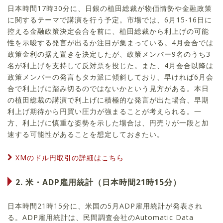
日本時間17時30分に、日銀の植田総裁が物価情勢や金融政策
に関するテーマで講演を行う予定。市場では、6月15-16日に
控える金融政策決定会合を前に、植田総裁から利上げの可能
性を示唆する発言が出るか注目が集まっている。4月会合では
政策金利の据え置きを決定したが、政策メンバー9名のうち3
名が利上げを支持して反対票を投じた。また、4月会合以降は
政策メンバーの発言もタカ派に傾斜しており、早ければ6月会
合で利上げに踏み切るのではないかという見方がある。本日
の植田総裁の講演で利上げに積極的な発言が出た場合、早期
利上げ期待から円買い圧力が強まることが考えられる。一
方、利上げに慎重な姿勢を示した場合は、円売りが一段と加
速する可能性があることを想定しておきたい。
XMのドル円取引の詳細はこちら
2. 米・ADP雇用統計（日本時間21時15分）
日本時間21時15分に、米国の5月ADP雇用統計が発表され
る。ADP雇用統計は、民間調査会社のAutomatic Data