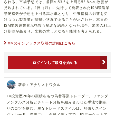
される。市場予想では、前回の53.6を上回る53.8への改善が
見込まれている。1日（月）に先行して発表されたISM製造業
景況指数が予想を上回る高水準となり、中東情勢の影響を受
けつつも製造業が底堅い状況であることが示された。本日の
ISM非製造業景況指数も堅調な結果となった場合、米国の利上
げ期待が高まり、米株の重しとなる可能性も考えられる。
XMのインデックス取引の詳細はこちら
ログインして取引を始める
著者：アナリストワタル
FX投資歴20年の実績をもつ為替専業トレーダー。ファンダ
メンタルズ分析とチャート分析を組み合わせた手法で順張
りのコツを掴む。主なトレードスタイルは、順張りスイン
グトレード。過去には、金融メディアで、FXマーケットア