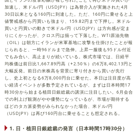
加速し、米ドル/円（USDJPY）は為替介入が実施された4月
30日以来となる160円に到達した。ただ、160円に乗せると上
値警戒感から円買いも強まり、159.82円まで下押し。米ドル
買いと円買いの動きで米ドル/円（USDJPY）は方向感が定ま
りにくかったが、クロス円は揃って下落した。WTI原油先物
（OIL）は朝方にイランが米軍基地に攻撃を仕掛けたことが報
じられると、一時96ドルまで急伸。上昇一服後も95ドル付近
でもみ合い、高止まりが続いている。株式市場では、日経平
均株価は前日比1,667.89円高（+2.50％）の6万8,402.13円と
大幅反発。前日の米株高を背景に寄り付きから買いが先行
し、史上初となる6万8,000円台に乗せた。本日は注目度が高
い経済イベントが多数予定されているが、まずは日本時間17
時30分から始まる植田日銀総裁の講演に注目したい。6月会合
での利上げ観測がやや優勢になっているが、市場が期待する
ほどのタカ派姿勢がみられなかった場合、米ドル/円
（USDJPY）は再び160円台に乗せることも想定される。
1. 日・植田日銀総裁の発言（日本時間17時30分）