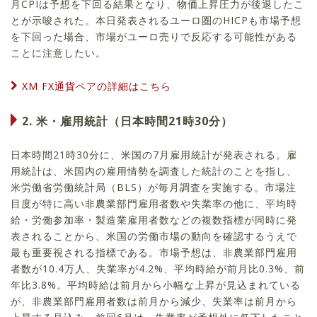
月CPIは予想を下回る結果となり、物価上昇圧力が後退したこ
とが示唆された。本日発表されるユーロ圏のHICPも市場予想
を下回った場合、市場がユーロ売りで反応する可能性がある
ことに注意したい。
XM FX通貨ペアの詳細はこちら
2. 米・雇用統計（日本時間21時30分）
日本時間21時30分に、米国の7月雇用統計が発表される。雇
用統計は、米国内の雇用情勢を調査した統計のことを指し、
米労働省労働統計局（BLS）が毎月調査を実施する。市場注
目度が特に高い非農業部門雇用者数や失業率の他に、平均時
給・労働参加率・製造業雇用者数などの複数指標が同時に発
表されることから、米国の労働市場の動向を確認するうえで
最も重要視される指標である。市場予想は、非農業部門雇用
者数が10.4万人、失業率が4.2%、平均時給が前月比0.3%、前
年比3.8%。平均時給は前月から小幅な上昇が見込まれている
が、非農業部門雇用者数は前月から減少、失業率は前月から