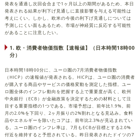
発表を通過し次回会合まで1ヶ月以上の期間があるため、本日
発表される結果が利下げ見通しに直接影響を与える可能性は
考えにくい。しかし、欧米の今後の利下げ見通しについては
予測しにくい面もあるため、市場が神経質に反応する可能性
があることに注意したい。
1. 欧・消費者物価指数【速報値】（日本時間18時00
分）
日本時間18時00分に、ユーロ圏の7月消費者物価指数
（HICP）の速報値が発表される。HICPは、ユーロ圏の消費者
が購入する商品やサービスの価格変動を測定した指標。ユー
ロ圏全体のインフレ動向を把握する上で重要度が高く、欧州
中央銀行（ECB）が金融政策を決定するための材料として注
目する重要指標の1つである。市場予想は、前年比1.9%。前
月の2.0%を下回り、2ヶ月振りの2%割れとなる見込み。食料
品やエネルギーを除いたコアは、前年比2.3%が見込まれてい
る。ユーロ圏のインフレ率は、7月もECBが目標とする2.0%
付近を維持すると予想されている。昨日発表されたドイツの7