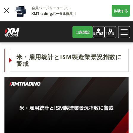
会員ページリニューアル
体験する
XMTradingポータル誕生！
口座開設
LOGIN
NOTICE
米・雇用統計とISM製造業景況指数に
警戒