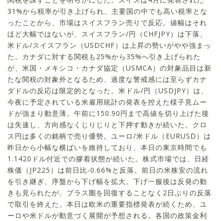
31%から税率が引き上げられ、主要国の中でも高い税率とな
ったことから、市場はスイスフラン売りで反応。値幅はそれ
ほど大幅ではないが、スイスフラン/円（CHFJPY）は下落、
米ドル/スイスフラン（USDCHF）は上昇の勢いがやや強まっ
た。カナダに対する関税も25%から35%へ引き上げられた
が、米国・メキシコ・カナダ協定（USMCA）の対象品目は新
たな関税の対象外となるため、過度な警戒感には至らずカナ
ダドルの反応は限定的となった。米ドル/円（USDJPY）は、
今夜に予定されている米雇用統計の発表を控えた様子見ムー
ドが強まり動意薄。午前に150.90円まで高値を切り上げた後
は失速し、方向感なくじりじりと下押す動きが続いた。クロ
ス円は多くの銘柄で売り優勢。ユーロ/米ドル（EURUSD）は
昨日から小幅な横ばいを維持しており、本日の東京時間でも
1.1420ドル付近での膠着状態が続いた。株式市場では、日経
株価（JP225）は前日比-0.66%と反落。前日の米株安の流れ
を引き継ぎ、序盤から下げ幅を拡大。下げ一服後は反発の動
きも見られたが、プラス圏を回復することなく2日ぶりの反落
で取引を終えた。本日は欧米の重要指標発表が続くため、ユ
ーロや米ドルが動意づく展開が予想される。各国の政策金利