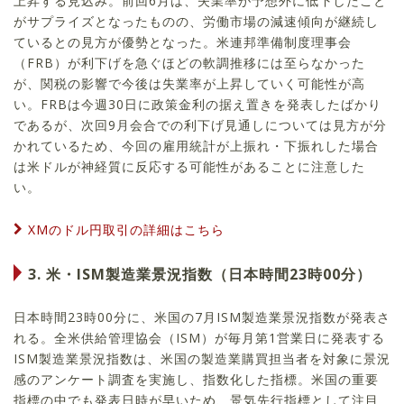
上昇する見込み。前回6月は、失業率が予想外に低下したこと
がサプライズとなったものの、労働市場の減速傾向が継続し
ているとの見方が優勢となった。米連邦準備制度理事会
（FRB）が利下げを急ぐほどの軟調推移には至らなかった
が、関税の影響で今後は失業率が上昇していく可能性が高
い。FRBは今週30日に政策金利の据え置きを発表したばかり
であるが、次回9月会合での利下げ見通しについては見方が分
かれているため、今回の雇用統計が上振れ・下振れした場合
は米ドルが神経質に反応する可能性があることに注意した
い。
XMのドル円取引の詳細はこちら
3. 米・ISM製造業景況指数（日本時間23時00分）
日本時間23時00分に、米国の7月ISM製造業景況指数が発表さ
れる。全米供給管理協会（ISM）が毎月第1営業日に発表する
ISM製造業景況指数は、米国の製造業購買担当者を対象に景況
感のアンケート調査を実施し、指数化した指標。米国の重要
指標の中でも発表日時が早いため、景気先行指標として注目