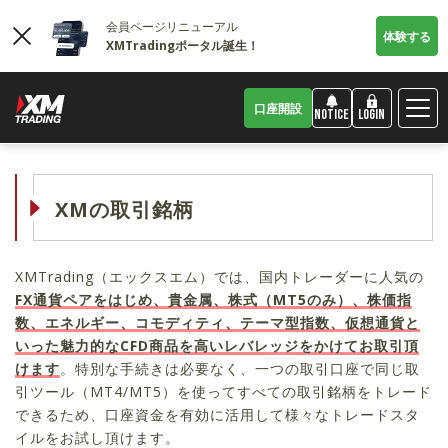
会員ページリニューアル
体験する
XMTradingポータル誕生！
口座開設
LOGIN
NOTICE
XMの取引銘柄
XMTrading（エックスエム）では、国内トレーダーに人気の
FX通貨ペアをはじめ、貴金属、株式（MT5のみ）、株価指
数、エネルギー、コモディティ、テーマ型指数、仮想通貨と
いった魅力的なCFD商品を高いレバレッジをかけてお取引頂
けます
。特別な手続きは必要なく、一つの取引口座で同じ取
引ツール（MT4/MT5）を使ってすべての取引銘柄をトレード
できるため、口座資金を有効に活用して様々なトレードスタ
イルをお試し頂けます。