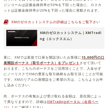
ジンコールは証拠金維持率が50%を下回った場合に、ロスカ
ットは証拠金維持率が20%を下回った場合に発動されます。
XMのゼロカットシステムの詳細はこちらをご覧下さい
XMのゼロカットシステム｜XMTradi
ng（エックスエム）
更に、XMでは新規で口座を開設頂いたお客様に
15,000
円の口
座開設ボーナス（取引ボーナス）をプレゼント
させて頂いて
おります。こちらのボーナスをご活用頂くことで、入金せず
にノーリスクでXMの豊富な取引銘柄をお取引頂くことが可能
です。XMのリアル口座開設をご希望の方は、こちらよりお申
し込みください。
尚、ボーナスの有無および受け取れる金額は、居住国によっ
て異なりますので、詳細は
XMTradingポータル（会員ペー
ジ）
よりご確認ください。