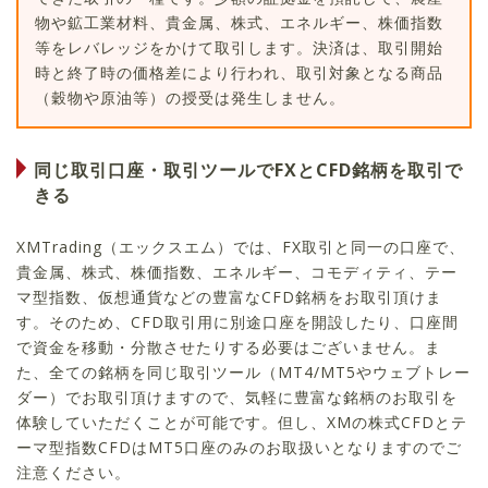
物や鉱工業材料、貴金属、株式、エネルギー、株価指数
等をレバレッジをかけて取引します。決済は、取引開始
時と終了時の価格差により行われ、取引対象となる商品
（穀物や原油等）の授受は発生しません。
同じ取引口座・取引ツールでFXとCFD銘柄を取引で
きる
XMTrading（エックスエム）では、FX取引と同一の口座で、
貴金属、株式、株価指数、エネルギー、コモディティ、テー
マ型指数、仮想通貨などの豊富なCFD銘柄をお取引頂けま
す。そのため、CFD取引用に別途口座を開設したり、口座間
で資金を移動・分散させたりする必要はございません。ま
た、全ての銘柄を同じ取引ツール（MT4/MT5やウェブトレー
ダー）でお取引頂けますので、気軽に豊富な銘柄のお取引を
体験していただくことが可能です。但し、XMの株式CFDとテ
ーマ型指数CFDはMT5口座のみのお取扱いとなりますのでご
注意ください。