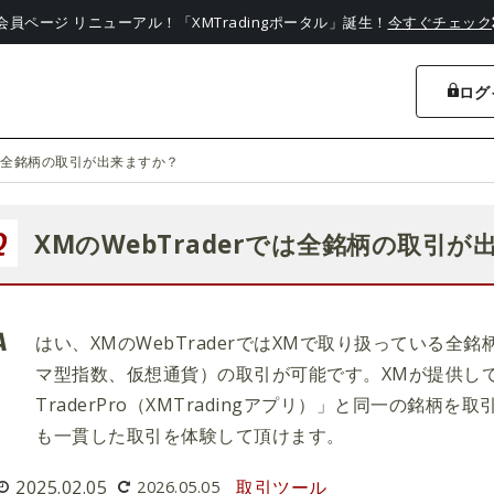
会員ページ リニューアル！「XMTradingポータル」誕生！
今すぐチェック
ログ
rでは全銘柄の取引が出来ますか？
XMのWebTraderでは全銘柄の取引が
はい、XMのWebTraderではXMで取り扱っている全
マ型指数、仮想通貨）の取引が可能です。XMが提供してい
TraderPro（XMTradingアプリ）」と同一の銘
も一貫した取引を体験して頂けます。
2025.02.05
取引ツール
2026.05.05