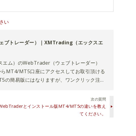
下さい
（ウェブトレーダー）｜XMTrading（エックスエ
クスエム）のWebTrader（ウェブトレーダー）
らMT4/MT5口座にアクセスしてお取引頂ける
MT5の簡易版にはなりますが、ワンクリック注文
定など、基本的な機能をウェブ上でご利用頂けま
次の質問
WebTraderとインストール版MT4/MT5の違いを教え
てください。