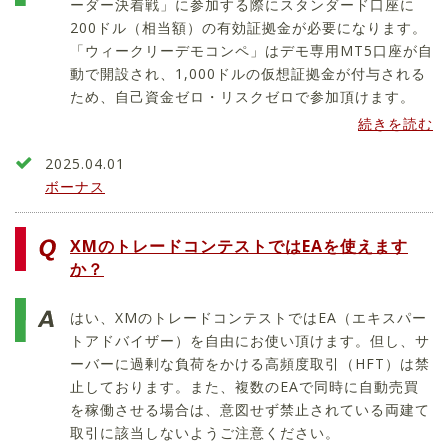
ーダー決着戦」に参加する際にスタンダード口座に
200ドル（相当額）の有効証拠金が必要になります。
「ウィークリーデモコンペ」はデモ専用MT5口座が自
動で開設され、1,000ドルの仮想証拠金が付与される
ため、自己資金ゼロ・リスクゼロで参加頂けます。
続きを読む
2025.04.01
ボーナス
XMのトレードコンテストではEAを使えます
か？
はい、XMのトレードコンテストではEA（エキスパー
トアドバイザー）を自由にお使い頂けます。但し、サ
ーバーに過剰な負荷をかける高頻度取引（HFT）は禁
止しております。また、複数のEAで同時に自動売買
を稼働させる場合は、意図せず禁止されている両建て
取引に該当しないようご注意ください。