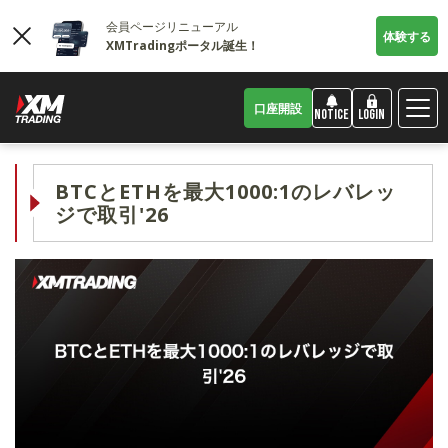
会員ページリニューアル
体験する
XMTradingポータル誕生！
口座開設
LOGIN
NOTICE
BTCとETHを最大1000:1のレバレッ
ジで取引'26