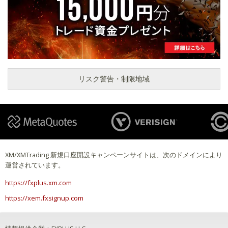
リスク警告・制限地域
XM/XMTrading 新規口座開設キャンペーンサイトは、次のドメインにより
運営されています。
https://fxplus.xm.com
https://xem.fxsignup.com